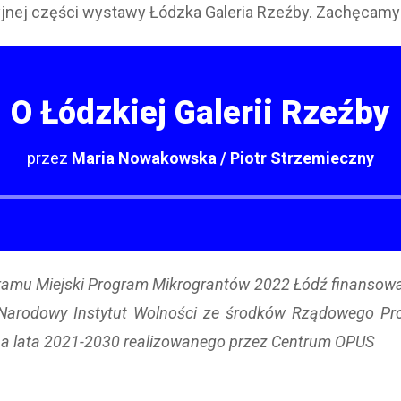
nej części wystawy Łódzka Galeria Rzeźby. Zachęcamy 
O Łódzkiej Galerii Rzeźby
przez
Maria Nowakowska / Piotr Strzemieczny
Odtwarzacz
plików
dźwiękowych
ramu Miejski Program Mikrograntów 2022 Łódź finansow
 Narodowy Instytut Wolności ze środków Rządowego Pr
a lata 2021-2030 realizowanego przez Centrum OPUS