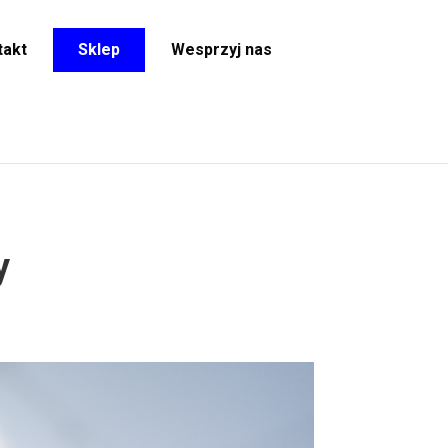
takt
Sklep
Wesprzyj nas
y