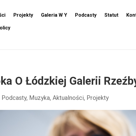
ści
Projekty
Galeria W Y
Podcasty
Statut
Kon
olicy
ka O Łódzkiej Galerii Rzeźb
,
Podcasty, Muzyka, Aktualności
,
Projekty