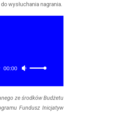
do wysłuchania nagrania.
00:00
Używaj
strzałek
do
góry/do
anego ze środków Budżetu
dołu
aby
ogramu Fundusz Inicjatyw
zwiększyć
lub
zmniejszyć
głośność.