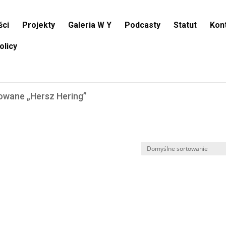
ści
Projekty
Galeria W Y
Podcasty
Statut
Kon
olicy
owane „Hersz Hering”