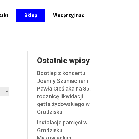
takt
Sklep
Wesprzyj nas
Ostatnie wpisy
Bootleg z koncertu
Joanny Szumacher i
Pawła Cieślaka na 85.
rocznicę likwidacji
getta żydowskiego w
Grodzisku
Instalacje pamięci w
Grodzisku
Mazowieckim