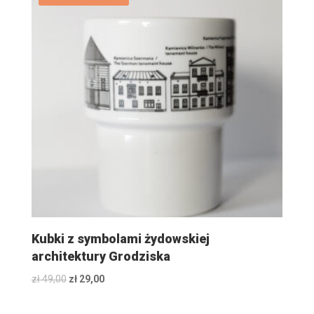
Kubki z symbolami żydowskiej
architektury Grodziska
Original
Current
zł
49,00
zł
29,00
price
price
was:
is: