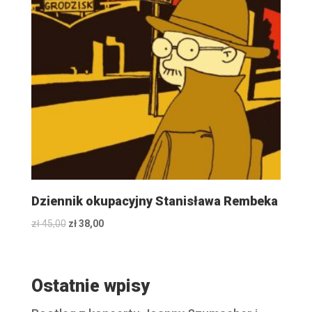
Dziennik okupacyjny Stanisława Rembeka
Original
Current
zł
45,00
zł
38,00
price
price
was:
is:
zł 45,00.
zł 38,00.
Ostatnie wpisy