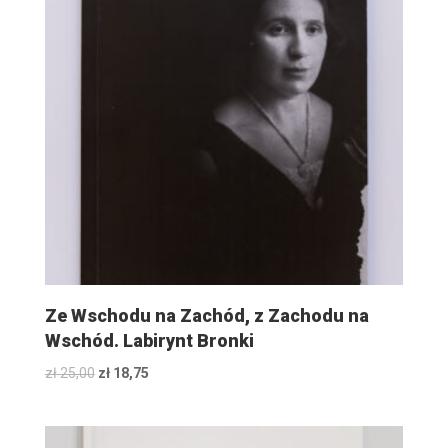
Ze Wschodu na Zachód, z Zachodu na
Wschód. Labirynt Bronki
Original
Current
zł
25,00
zł
18,75
price
price
was:
is:
zł 25,00.
zł 18,75.