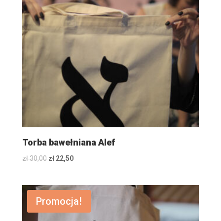
Torba bawełniana Alef
Original
Current
zł
30,00
zł
22,50
price
price
was:
is:
zł 30,00.
zł 22,50.
Promocja!