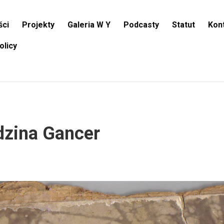
ści
Projekty
Galeria W Y
Podcasty
Statut
Kon
olicy
dzina Gancer