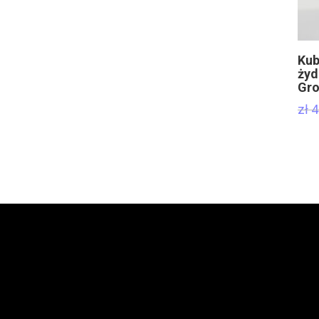
Kub
żyd
Gro
zł
4