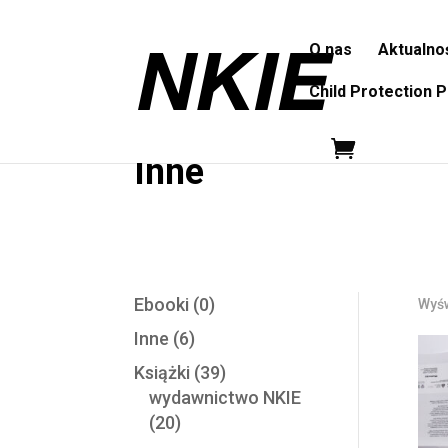
O nas
Aktualno
Child Protection P
Inne
Ebooki
(0)
Wyśw
Inne
(6)
Książki
(39)
wydawnictwo NKIE
(20)