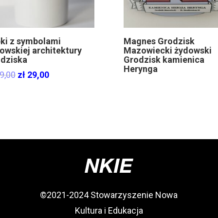
ki z symbolami
Magnes Grodzisk
owskiej architektury
Mazowiecki żydowski
dziska
Grodzisk kamienica
Herynga
Original
Current
9,00
zł
29,00
price
price
was:
is:
zł 49,00.
zł 29,00.
©2021-2024 Stowarzyszenie Nowa
Kultura i Edukacja