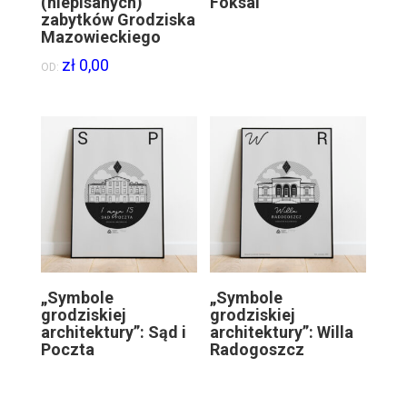
(niepisanych)
Foksal
zabytków Grodziska
Mazowieckiego
zł
0,00
OD:
„Symbole
„Symbole
grodziskiej
grodziskiej
architektury”: Sąd i
architektury”: Willa
Poczta
Radogoszcz