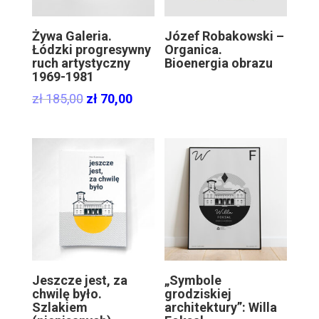
Żywa Galeria.
Józef Robakowski –
Łódzki progresywny
Organica.
ruch artystyczny
Bioenergia obrazu
1969-1981
Original
Current
zł
185,00
zł
70,00
price
price
was:
is:
zł 185,00.
zł 70,00.
Jeszcze jest, za
„Symbole
chwilę było.
grodziskiej
Szlakiem
architektury”: Willa