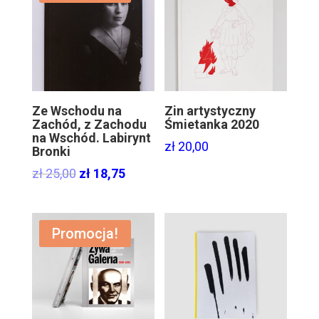
Ze Wschodu na
Zin artystyczny
Zachód, z Zachodu
Śmietanka 2020
na Wschód. Labirynt
zł
20,00
Bronki
Original
Current
zł
25,00
zł
18,75
price
price
was:
is:
zł 25,00.
zł 18,75.
Promocja!