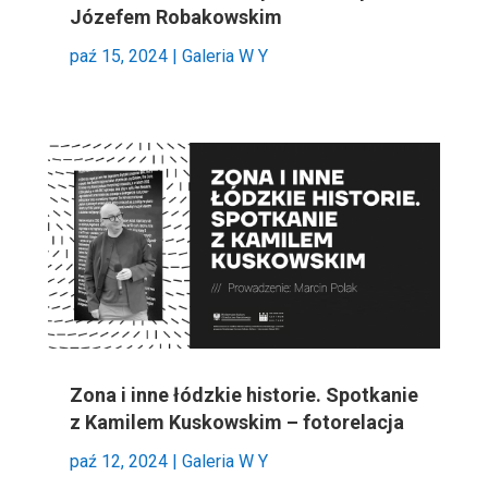
Józefem Robakowskim
paź 15, 2024
|
Galeria W Y
Zona i inne łódzkie historie. Spotkanie
z Kamilem Kuskowskim – fotorelacja
paź 12, 2024
|
Galeria W Y